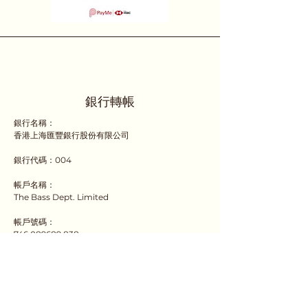
銀行轉帳
銀行名稱：
香港上海匯豐銀行股份有限公司
銀行代碼：004
帳戶名稱：
The Bass Dept. Limited
帳戶號碼：
746 089689 838
請在付款備註中註明您的訂單編號，並透過
WhatsApp 或電子郵件發送收據/截圖